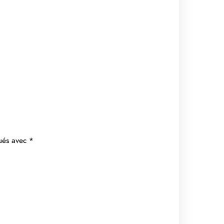
qués avec
*