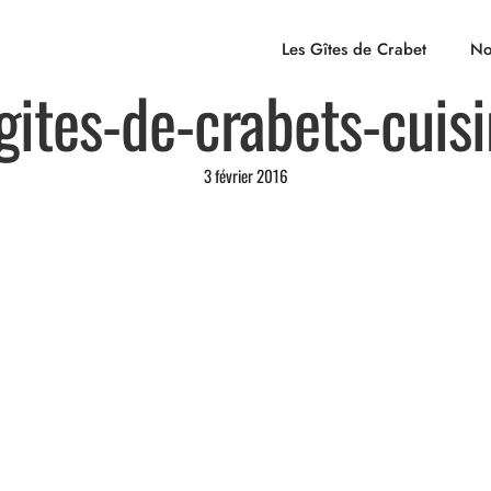
Les Gîtes de Crabet
No
gites-de-crabets-cuis
3 février 2016